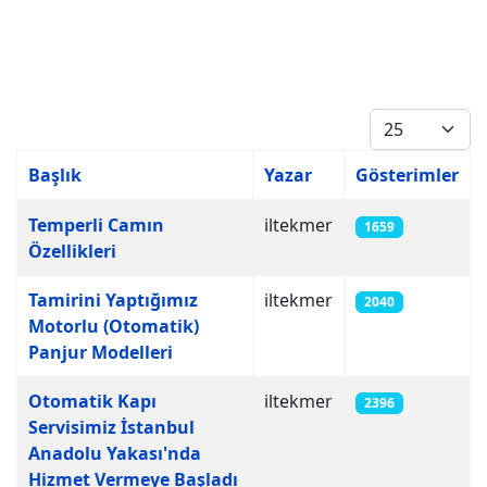
Göster #
Başlık
Yazar
Gösterimler
Makaleler
Temperli Camın
iltekmer
1659
Özellikleri
Tamirini Yaptığımız
iltekmer
2040
Motorlu (Otomatik)
Panjur Modelleri
Otomatik Kapı
iltekmer
2396
Servisimiz İstanbul
Anadolu Yakası'nda
Hizmet Vermeye Başladı